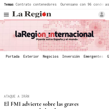
common.go-to-content
Temas
Contrato contenedores
Ourensano con 96 condenas
header.menu.open
Portada
Exterior
Negocios
Inversión
Emergentes
G
ATAQUE A IRÁN
El FMI advierte sobre las graves