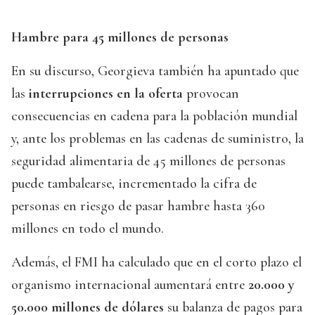
Hambre para 45 millones de personas
En su discurso, Georgieva también ha apuntado que
las
interrupciones en la oferta
provocan
consecuencias en cadena para la población mundial
y, ante los problemas en las cadenas de suministro, la
seguridad alimentaria de 45 millones de personas
puede tambalearse, incrementado la cifra de
personas en riesgo de pasar hambre hasta 360
millones en todo el mundo.
Además, el FMI ha calculado que en el corto plazo el
organismo internacional aumentará entre
20.000 y
50.000 millones de dólares
su balanza de pagos para