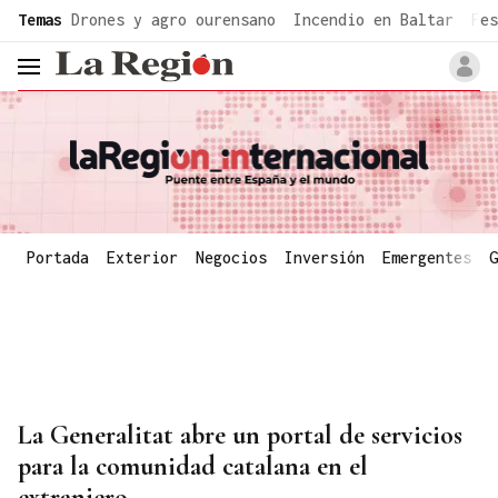
common.go-to-content
Temas
Drones y agro ourensano
Incendio en Baltar
Fes
header.menu.open
Portada
Exterior
Negocios
Inversión
Emergentes
G
La Generalitat abre un portal de servicios
para la comunidad catalana en el
extranjero