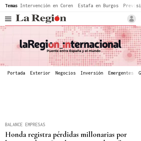
common.go-to-content
Temas
Intervención en Coren
Estafa en Burgos
Previsi
header.menu.open
Portada
Exterior
Negocios
Inversión
Emergentes
G
BALANCE EMPRESAS
Honda registra pérdidas millonarias por