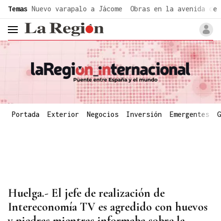
common.go-to-content
Temas
Nuevo varapalo a Jácome
Obras en la avenida de 
header.menu.open
Portada
Exterior
Negocios
Inversión
Emergentes
G
Huelga.- El jefe de realización de
Intereconomía TV es agredido con huevos
y piedras mientras informaba sobre la