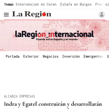
common.go-to-content
Temas
Intervención en Coren
Estafa en Burgos
Previsi
header.menu.open
Portada
Exterior
Negocios
Inversión
Emergentes
G
ALIANZA EMPRESAS
Indra y Egatel construirán y desarrollarán