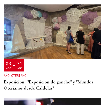
HIDROCARBUROS
La OPEP+ sigue ampliando la oferta de petróleo
para estabilizar el mercado
03
31
-
AGO
AGO
AÑO OTERIANO
Exposición | "Exposición de gancho" y "Mundos
Oterianos desde Caldelas"