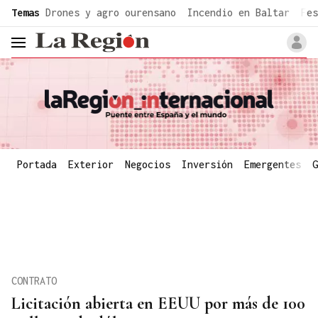
common.go-to-content
Temas
Drones y agro ourensano
Incendio en Baltar
Fes
header.menu.open
Portada
Exterior
Negocios
Inversión
Emergentes
G
CONTRATO
Licitación abierta en EEUU por más de 100