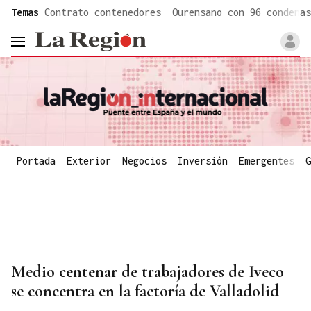
common.go-to-content
Temas
Contrato contenedores
Ourensano con 96 condenas
header.menu.open
Portada
Exterior
Negocios
Inversión
Emergentes
G
Medio centenar de trabajadores de Iveco
se concentra en la factoría de Valladolid