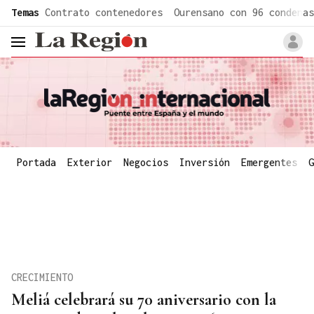
common.go-to-content
Temas
Contrato contenedores
Ourensano con 96 condenas
header.menu.open
Portada
Exterior
Negocios
Inversión
Emergentes
G
CRECIMIENTO
Meliá celebrará su 70 aniversario con la