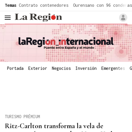
common.go-to-content
Temas
Contrato contenedores
Ourensano con 96 condenas
header.menu.open
Portada
Exterior
Negocios
Inversión
Emergentes
G
TURISMO PRÉMIUM
Ritz-Carlton transforma la vela de