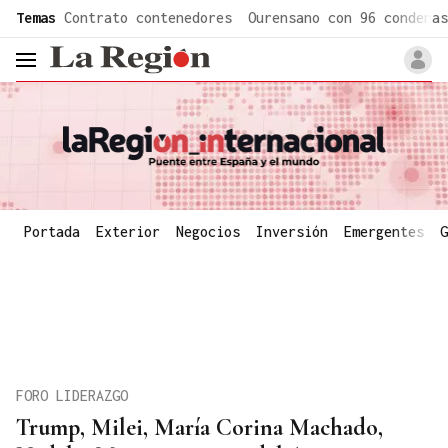
common.go-to-content
Temas
Contrato contenedores
Ourensano con 96 condenas
header.menu.open
Portada
Exterior
Negocios
Inversión
Emergentes
G
FORO LIDERAZGO
Trump, Milei, María Corina Machado,