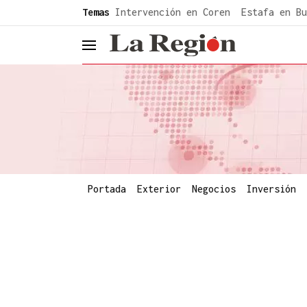
common.go-to-content
Temas
Intervención en Coren
Estafa en Bu
header.menu.open
Portada
Exterior
Negocios
Inversión