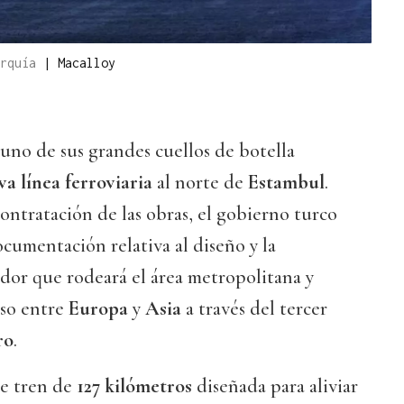
urquía
|
Macalloy
 uno de sus grandes cuellos de botella
a línea ferroviaria
al norte de
Estambul
.
ntratación de las obras, el gobierno turco
ocumentación relativa al diseño y la
dor que rodeará el área metropolitana y
aso entre
Europa
y
Asia
a través del tercer
ro
.
de tren de
127 kilómetros
diseñada para aliviar