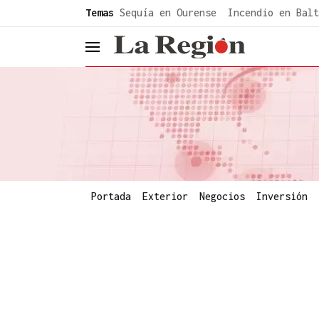
common.go-to-content
Temas
Sequía en Ourense
Incendio en Balt
header.menu.open
Portada
Exterior
Negocios
Inversión