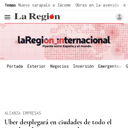
common.go-to-content
Temas
Nuevo varapalo a Jácome
Obras en la avenida de 
header.menu.open
Portada
Exterior
Negocios
Inversión
Emergentes
G
ALIANZA EMPRESAS
Uber desplegará en ciudades de todo el