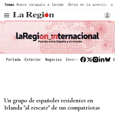
common.go-to-content
Temas
Nuevo varapalo a Jácome
Obras en la avenida de 
header.menu.open
Portada
Exterior
Negocios
Inversión
Emergentes
G
Un grupo de españoles residentes en
Irlanda "al rescate" de sus compatriotas