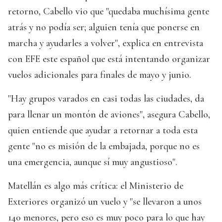
retorno, Cabello vio que "quedaba muchísima gente
atrás y no podía ser; alguien tenía que ponerse en
marcha y ayudarles a volver", explica en entrevista
con EFE este español que está intentando organizar
vuelos adicionales para finales de mayo y junio.
"Hay grupos varados en casi todas las ciudades, da
para llenar un montón de aviones", asegura Cabello,
quien entiende que ayudar a retornar a toda esta
gente "no es misión de la embajada, porque no es
una emergencia, aunque sí muy angustioso".
Matellán es algo más crítica: el Ministerio de
Exteriores organizó un vuelo y "se llevaron a unos
140 menores, pero eso es muy poco para lo que hay