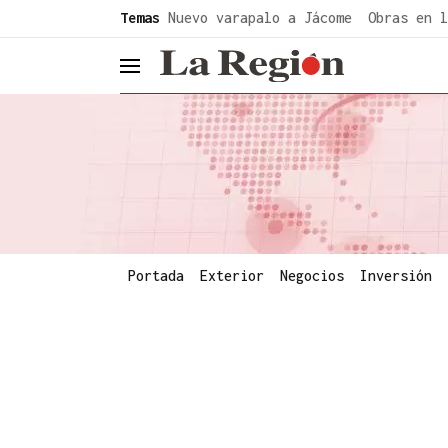
common.go-to-content
Temas
Nuevo varapalo a Jácome
Obras en l
header.menu.open
Portada
Exterior
Negocios
Inversión