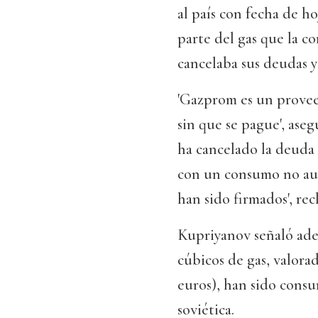
al país con fecha de h
parte del gas que la c
cancelaba sus deudas y
'Gazprom es un provee
sin que se pague', as
ha cancelado la deuda
con un consumo no aut
han sido firmados', rec
Kupriyanov señaló ade
cúbicos de gas, valora
euros), han sido consu
soviética.