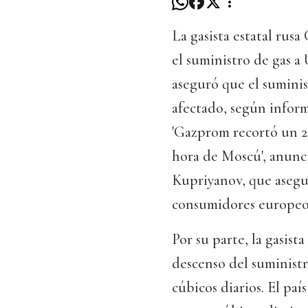
La gasista estatal rus
el suministro de gas 
aseguró que el suminis
afectado, según inform
'Gazprom recortó un 25
hora de Moscú', anunci
Kupriyanov, que asegur
consumidores europeo
Por su parte, la gasist
descenso del suminist
cúbicos diarios. El paí