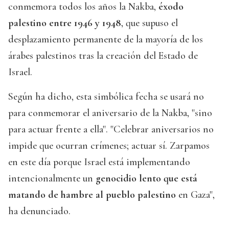
conmemora todos los años la Nakba,
éxodo
palestino entre 1946 y 1948
, que supuso el
desplazamiento permanente de la mayoría de los
árabes palestinos tras la creación del Estado de
Israel.
Según ha dicho, esta simbólica fecha se usará no
para conmemorar el aniversario de la Nakba, "sino
para actuar frente a ella". "Celebrar aniversarios no
impide que ocurran crímenes; actuar sí. Zarpamos
en este día porque Israel está implementando
intencionalmente un
genocidio lento que está
matando de hambre al pueblo palestino
en Gaza",
ha denunciado.