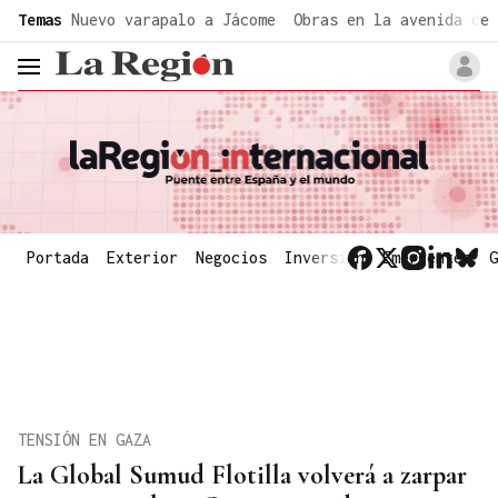
common.go-to-content
Temas
Nuevo varapalo a Jácome
Obras en la avenida de 
header.menu.open
Portada
Exterior
Negocios
Inversión
Emergentes
G
TENSIÓN EN GAZA
La Global Sumud Flotilla volverá a zarpar