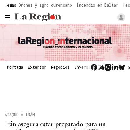
common.go-to-content
Temas
Drones y agro ourensano
Incendio en Baltar
Fes
header.menu.open
Portada
Exterior
Negocios
Inversión
Emergentes
G
ATAQUE A IRÁN
Irán asegura estar preparado para un