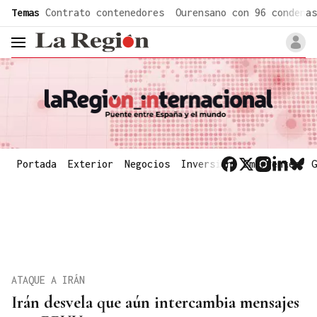
common.go-to-content
Temas
Contrato contenedores
Ourensano con 96 condenas
header.menu.open
Portada
Exterior
Negocios
Inversión
Emergentes
G
ATAQUE A IRÁN
Irán desvela que aún intercambia mensajes