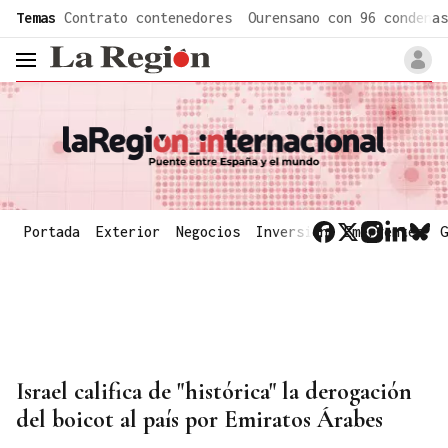
common.go-to-content
Temas
Contrato contenedores
Ourensano con 96 condenas
header.menu.open
Portada
Exterior
Negocios
Inversión
Emergentes
G
Israel califica de "histórica" la derogación
del boicot al país por Emiratos Árabes