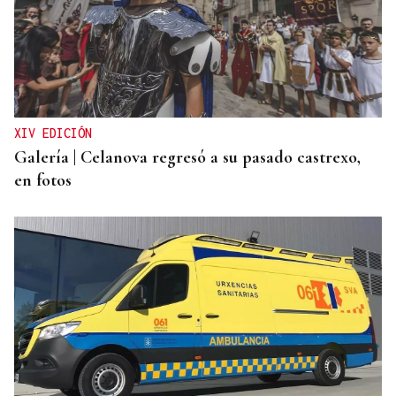
MUNDIAL DE FUTBOL
El Congreso debatirá si España debe replantearse
el Mundial 2030 con Marruecos tras la crisis
humanitaria de Ceuta
XIV EDICIÓN
Galería | Celanova regresó a su pasado castrexo,
en fotos