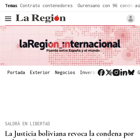
common.go-to-content
Temas
Contrato contenedores
Ourensano con 96 condenas
header.menu.open
Portada
Exterior
Negocios
Inversión
Emergentes
G
SALDRÁ EN LIBERTAD
La Justicia boliviana revoca la condena por