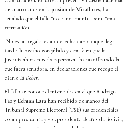
Constitución. En arresto preventivo desde hace más
de cuatro años en la
prisión de Miraflores,
ha
señalado que el fallo "no es un triunfo", sino "una
reparación".
"No es un regalo, es un derecho que, aunque llega
tarde,
lo recibo con júbilo
y con fe en que la
Justicia ahora nos da esperanza", ha manifestado la
que fuera senadora, en declaraciones que recoge el
diario
El Deber
.
El fallo se conoce el mismo día en el que
Rodrigo
Paz y Edman Lara
han recibido de manos del
Tribunal Supremo Electoral (TSE) sus credenciales
como presidente y vicepresidente electos de Bolivia,