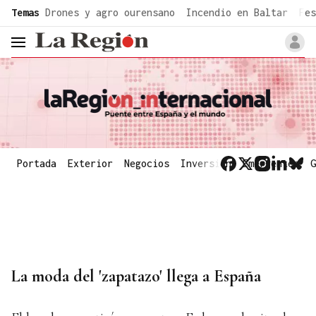
common.go-to-content
Temas
Drones y agro ourensano
Incendio en Baltar
Fes
header.menu.open
Portada
Exterior
Negocios
Inversión
Emergentes
G
La moda del 'zapatazo' llega a España