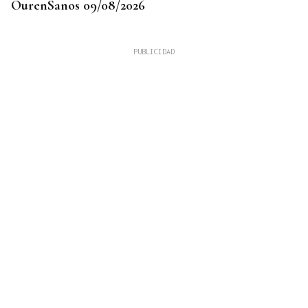
OurenSanos 09/08/2026
725 PLAZAS EN GALICIA
Récord histórico de plazas de Formación Sanitaria
Especializada en 2027: fechas y claves de la
convocatoria