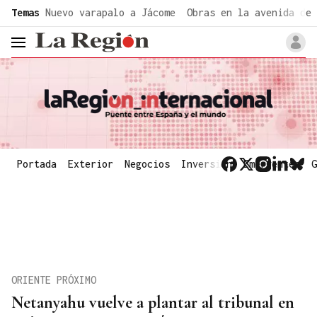
common.go-to-content
Temas
Nuevo varapalo a Jácome
Obras en la avenida de 
header.menu.open
Portada
Exterior
Negocios
Inversión
Emergentes
G
ORIENTE PRÓXIMO
Netanyahu vuelve a plantar al tribunal en