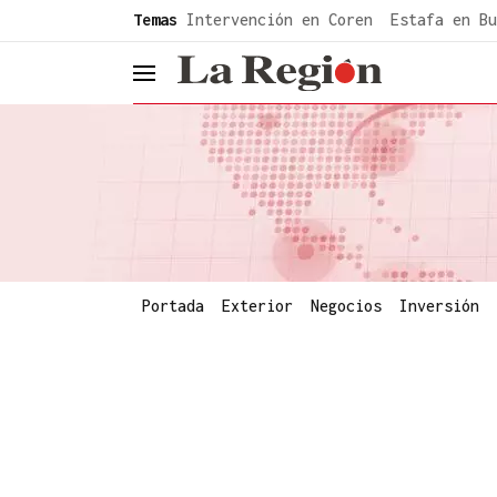
common.go-to-content
Temas
Intervención en Coren
Estafa en Bu
header.menu.open
Portada
Exterior
Negocios
Inversión