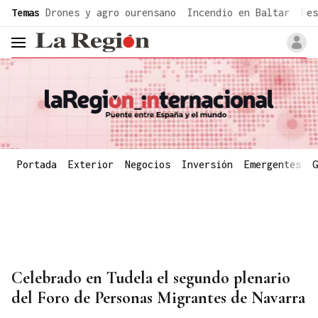
common.go-to-content
Temas
Drones y agro ourensano
Incendio en Baltar
Fes
header.menu.open
Portada
Exterior
Negocios
Inversión
Emergentes
G
Celebrado en Tudela el segundo plenario
del Foro de Personas Migrantes de Navarra