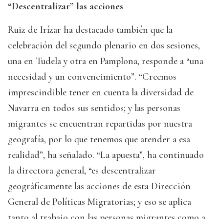
“Descentralizar” las acciones
Ruiz de Irízar ha destacado también que la
celebración del segundo plenario en dos sesiones,
una en Tudela y otra en Pamplona, responde a “una
necesidad y un convencimiento”. “Creemos
imprescindible tener en cuenta la diversidad de
Navarra en todos sus sentidos; y las personas
migrantes se encuentran repartidas por nuestra
geografía, por lo que tenemos que atender a esa
realidad”, ha señalado. “La apuesta”, ha continuado
la directora general, “es descentralizar
geográficamente las acciones de esta Dirección
General de Políticas Migratorias; y eso se aplica
tanto al trabajo con las personas migrantes como a