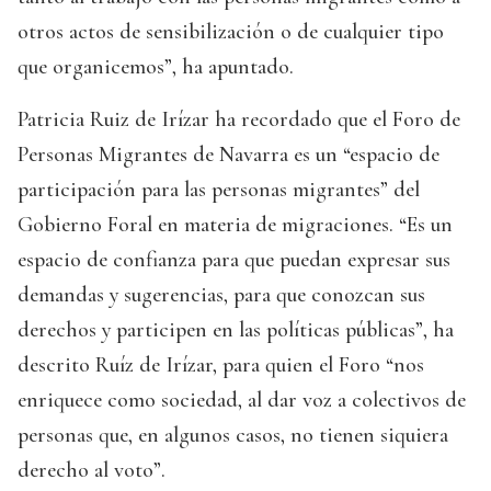
otros actos de sensibilización o de cualquier tipo
que organicemos”, ha apuntado.
Patricia Ruiz de Irízar ha recordado que el Foro de
Personas Migrantes de Navarra es un “espacio de
participación para las personas migrantes” del
Gobierno Foral en materia de migraciones. “Es un
espacio de confianza para que puedan expresar sus
demandas y sugerencias, para que conozcan sus
derechos y participen en las políticas públicas”, ha
descrito Ruíz de Irízar, para quien el Foro “nos
enriquece como sociedad, al dar voz a colectivos de
personas que, en algunos casos, no tienen siquiera
derecho al voto”.