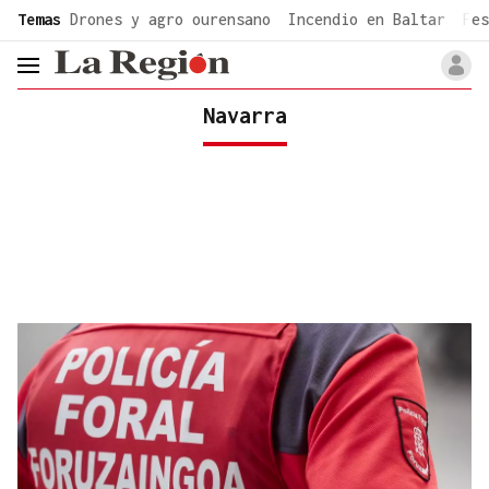
common.go-to-content
Temas
Drones y agro ourensano
Incendio en Baltar
Fes
header.menu.open
Navarra