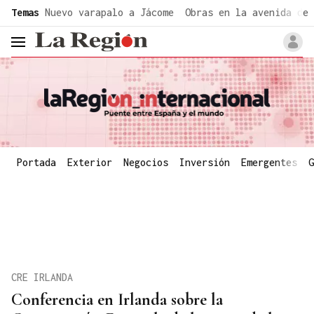
common.go-to-content
Temas
Nuevo varapalo a Jácome
Obras en la avenida de 
header.menu.open
Portada
Exterior
Negocios
Inversión
Emergentes
G
CRE IRLANDA
Conferencia en Irlanda sobre la