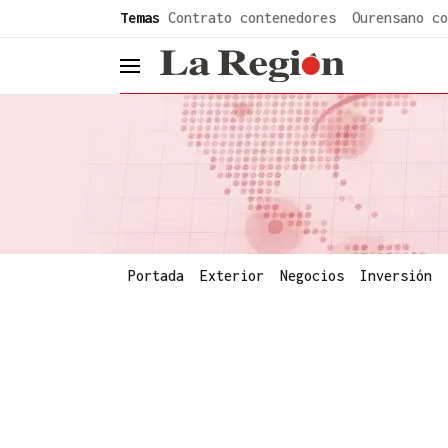
common.go-to-content
Temas
Contrato contenedores
Ourensano co
header.menu.open
Portada
Exterior
Negocios
Inversión