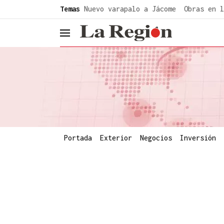
common.go-to-content
Temas
Nuevo varapalo a Jácome
Obras en l
header.menu.open
Portada
Exterior
Negocios
Inversión