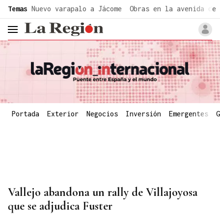
common.go-to-content
Temas
Nuevo varapalo a Jácome
Obras en la avenida de 
header.menu.open
Portada
Exterior
Negocios
Inversión
Emergentes
G
Vallejo abandona un rally de Villajoyosa
que se adjudica Fuster