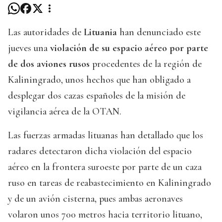
Las autoridades de
Lituania
han denunciado este
jueves una
violación de su espacio aéreo por parte
de dos aviones rusos
procedentes de la región de
Kaliningrado, unos hechos que han obligado a
desplegar dos cazas españoles de la misión de
vigilancia aérea de la OTAN.
Las fuerzas armadas lituanas han detallado que los
radares detectaron dicha violación del espacio
aéreo en la frontera suroeste por parte de un caza
ruso en tareas de reabastecimiento en Kaliningrado
y de un avión cisterna, pues ambas aeronaves
volaron unos 700 metros hacia territorio lituano,