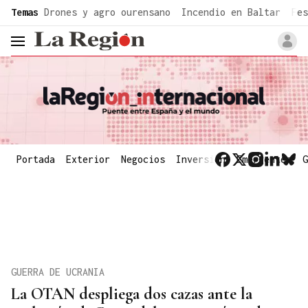
common.go-to-content
Temas
Drones y agro ourensano
Incendio en Baltar
Fes
header.menu.open
Portada
Exterior
Negocios
Inversión
Emergentes
G
GUERRA DE UCRANIA
La OTAN despliega dos cazas ante la