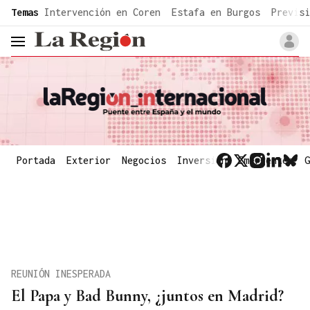
common.go-to-content
Temas
Intervención en Coren
Estafa en Burgos
Previsi
header.menu.open
Portada
Exterior
Negocios
Inversión
Emergentes
G
REUNIÓN INESPERADA
El Papa y Bad Bunny, ¿juntos en Madrid?