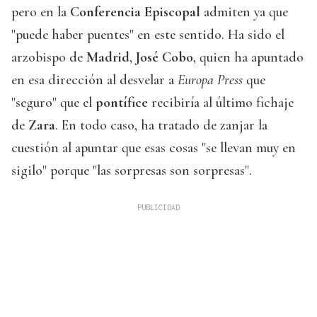
pero en la
Conferencia Episcopal
admiten ya que
"puede haber puentes" en este sentido. Ha sido el
arzobispo de
Madrid
,
José Cobo
, quien ha apuntado
en esa dirección al desvelar a
Europa Press
que
"seguro" que el
pontífice
recibiría al último fichaje
de
Zara
. En todo caso, ha tratado de zanjar la
cuestión al apuntar que esas cosas "se llevan muy en
sigilo" porque "las sorpresas son sorpresas".