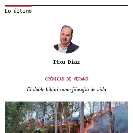
Lo último
Itxu Díaz
MUNDIAL DE FUTBOL
El Congreso debatirá si España debe replantearse
CRÓNICAS DE VERANO
el Mundial 2030 con Marruecos tras la crisis
El doble bikini como filosofía de vida
humanitaria de Ceuta