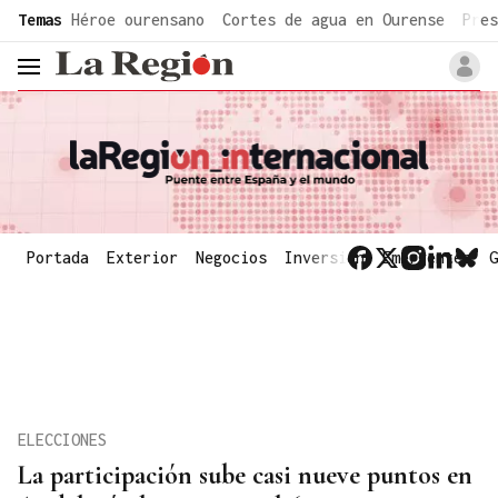
common.go-to-content
Temas
Héroe ourensano
Cortes de agua en Ourense
Pres
header.menu.open
Portada
Exterior
Negocios
Inversión
Emergentes
G
ELECCIONES
La participación sube casi nueve puntos en