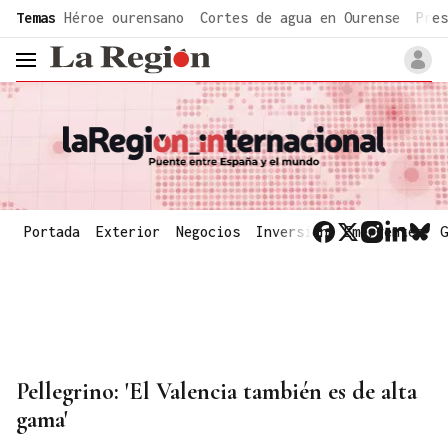
common.go-to-content
Temas
Héroe ourensano
Cortes de agua en Ourense
Pres
header.menu.open
Portada
Exterior
Negocios
Inversión
Emergentes
G
Pellegrino: 'El Valencia también es de alta
gama'