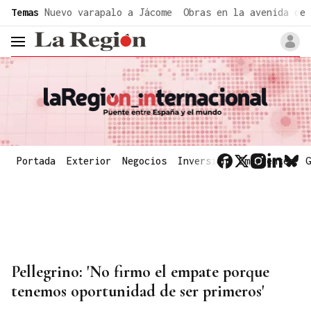
common.go-to-content
Temas
Nuevo varapalo a Jácome
Obras en la avenida de 
header.menu.open
Portada
Exterior
Negocios
Inversión
Emergentes
G
Pellegrino: 'No firmo el empate porque
tenemos oportunidad de ser primeros'