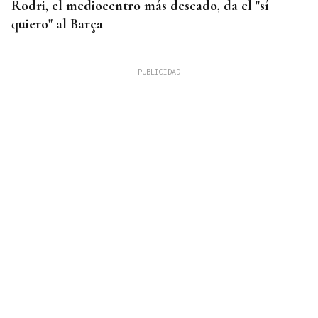
Rodri, el mediocentro más deseado, da el "sí
quiero" al Barça
FALTA DE MEDIOS
Vivas pide expulsar de inmediato a migrantes que
siguen en Ceuta y "blindar" la frontera con más
medios europeos