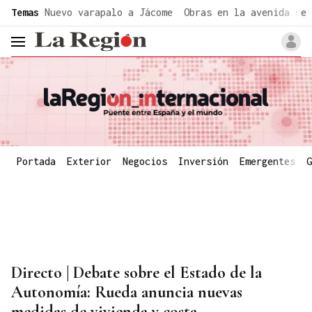
common.go-to-content
Temas
Nuevo varapalo a Jácome
Obras en la avenida de 
header.menu.open
Portada
Exterior
Negocios
Inversión
Emergentes
G
Directo | Debate sobre el Estado de la
Autonomía: Rueda anuncia nuevas
medidas de vivienda y costa