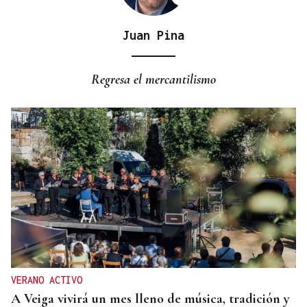
Juan Pina
INMOBILIARIA
República Dominicana irrumpe entre los grandes
Regresa el mercantilismo
destinos costeros del lujo inmobiliario
VERANO ACTIVO
A Veiga vivirá un mes lleno de música, tradición y