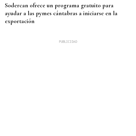
Sodercan ofrece un programa gratuito para
ayudar a las pymes cántabras a iniciarse en la
exportación
PLANES EN OURENSE
Agenda | ¿Qué hacer en Ourense hoy, viernes 7 de
agosto?