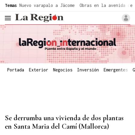
common.go-to-content
Temas
Nuevo varapalo a Jácome
Obras en la avenida de 
header.menu.open
Portada
Exterior
Negocios
Inversión
Emergentes
G
Se derrumba una vivienda de dos plantas
en Santa Maria del Camí (Mallorca)