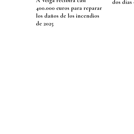
A Veiga recibirá casi
dos días
400.000 euros para reparar
los daños de los incendios
de 2025
SEIS AÑOS VISITANDO VIANA
Ana Hornos, turista
madrileña: "Madrid es para
vivir, pero Viana do Bolo es
perfecto para desconectar
de la ciudad"