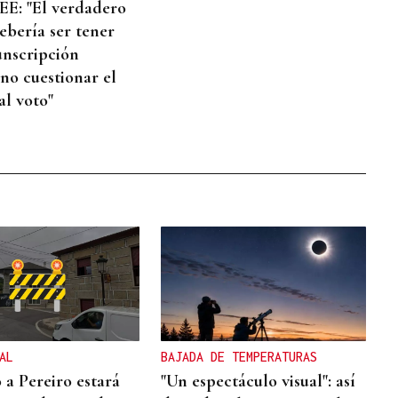
E: "El verdadero
ebería ser tener
unscripción
 no cuestionar el
al voto"
AL
BAJADA DE TEMPERATURAS
 a Pereiro estará
"Un espectáculo visual": así