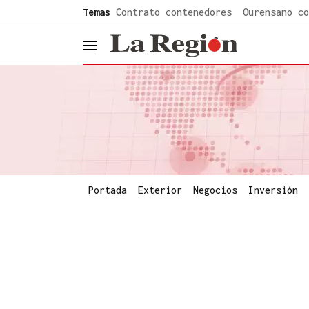
common.go-to-content
Temas
Contrato contenedores
Ourensano co
header.menu.open
Portada
Exterior
Negocios
Inversión