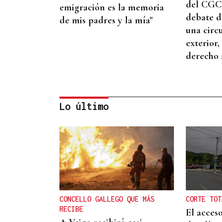
del CGCE
emigración es la memoria
debate d
de mis padres y la mía"
una circ
exterior,
derecho 
Lo último
BIOGRAFÍAS
Jesusa Prado López, la
fuerza ourensana que
iluminó La Habana
CONCELLO GALLEGO QUE MÁS
CORTE TOT
RECIBE
El acceso