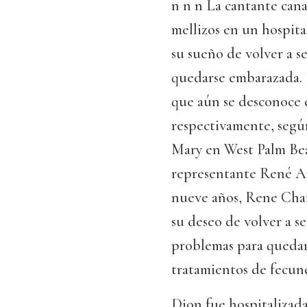
n n n La cantante cana
mellizos en un hospita
su sueño de volver a se
quedarse embarazada. E
que aún se desconoce e
respectivamente, segú
Mary en West Palm Beac
representante René An
nueve años, Rene Char
su deseo de volver a s
problemas para quedar
tratamientos de fecund
Dion fue hospitalizad