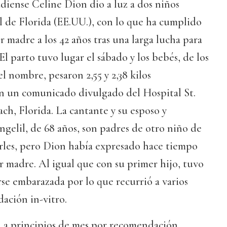
diense Celine Dion dio a luz a dos niños
l de Florida (EE.UU.), con lo que ha cumplido
r madre a los 42 años tras una larga lucha para
l parto tuvo lugar el sábado y los bebés, de los
l nombre, pesaron 2,55 y 2,38 kilos
n un comunicado divulgado del Hospital St.
h, Florida. La cantante y su esposo y
gelil, de 68 años, son padres de otro niño de
les, pero Dion había expresado hace tiempo
er madre. Al igual que con su primer hijo, tuvo
se embarazada por lo que recurrió a varios
ación in-vitro.
a a principios de mes por recomendación