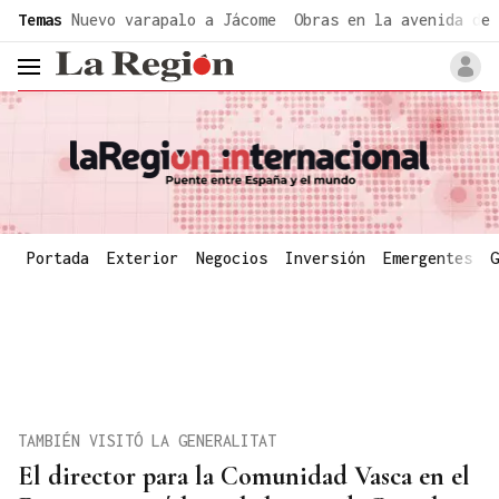
common.go-to-content
Temas
Nuevo varapalo a Jácome
Obras en la avenida de 
header.menu.open
Portada
Exterior
Negocios
Inversión
Emergentes
G
TAMBIÉN VISITÓ LA GENERALITAT
El director para la Comunidad Vasca en el