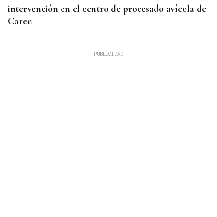
intervención en el centro de procesado avícola de
Coren
ACTIVIDADES DE VERANO
Los recuerdos de la infancia unen generaciones en
Piñor