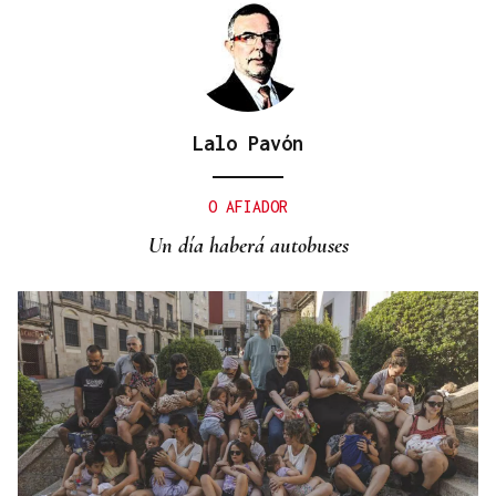
Lalo Pavón
BIOGRAFÍAS
Jesusa Prado López, la fuerza ourensana que
O AFIADOR
iluminó La Habana
Un día haberá autobuses