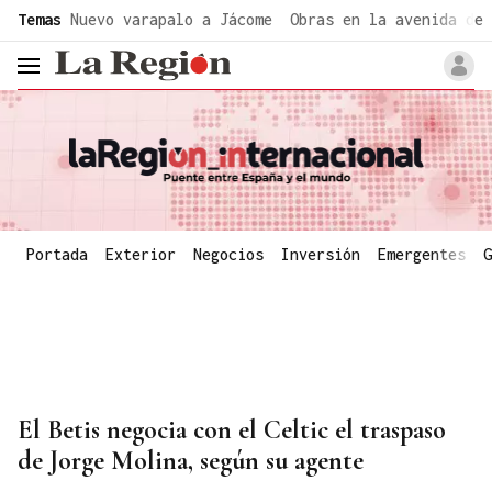
common.go-to-content
Temas
Nuevo varapalo a Jácome
Obras en la avenida de 
header.menu.open
Portada
Exterior
Negocios
Inversión
Emergentes
G
El Betis negocia con el Celtic el traspaso
de Jorge Molina, según su agente