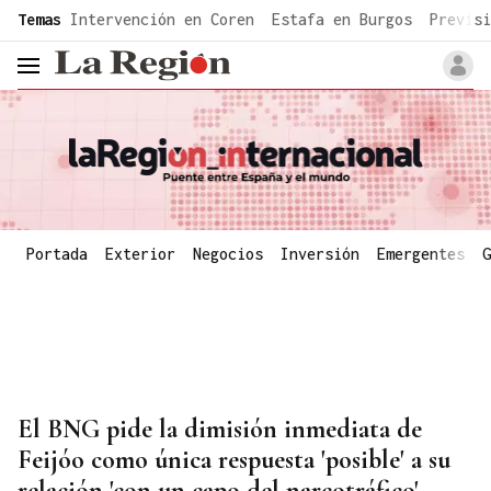
common.go-to-content
Temas
Intervención en Coren
Estafa en Burgos
Previsi
header.menu.open
Portada
Exterior
Negocios
Inversión
Emergentes
G
El BNG pide la dimisión inmediata de
Feijóo como única respuesta 'posible' a su
relación 'con un capo del narcotráfico'