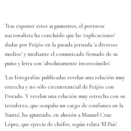
Tras exponer estos argumentos, el portavoz
nacionalista ha concluido que las 'explicaciones'
dadas por Feijóo en la pasada jornada 'a diversos
medios' y mediante el comunicado firmado de su
puño y letra son 'absolutamente inverosímiles'.
'Las fotografías publicadas revelan una relación muy
estrecha y no sólo circunstancial de Feijóo con
Dorado. Y revelan una relación muy estrecha con su
testaferro, que ocupaba un cargo de confianza en la
Xunta', ha apuntado, en alusión a Manuel Cruz
López, que ejercía de chófer, según relata 'El País'.