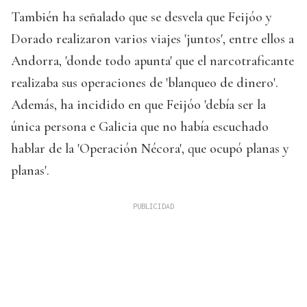
También ha señalado que se desvela que Feijóo y
Dorado realizaron varios viajes 'juntos', entre ellos a
Andorra, 'donde todo apunta' que el narcotraficante
realizaba sus operaciones de 'blanqueo de dinero'.
Además, ha incidido en que Feijóo 'debía ser la
única persona e Galicia que no había escuchado
hablar de la 'Operación Nécora', que ocupó planas y
planas'.