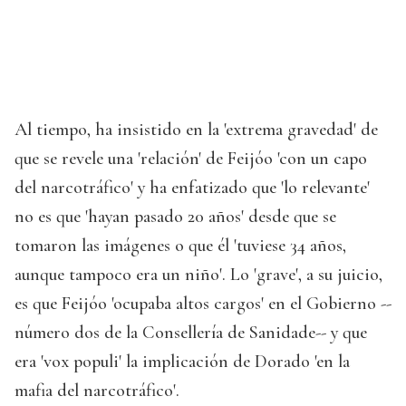
Al tiempo, ha insistido en la 'extrema gravedad' de
que se revele una 'relación' de Feijóo 'con un capo
del narcotráfico' y ha enfatizado que 'lo relevante'
no es que 'hayan pasado 20 años' desde que se
tomaron las imágenes o que él 'tuviese 34 años,
aunque tampoco era un niño'. Lo 'grave', a su juicio,
es que Feijóo 'ocupaba altos cargos' en el Gobierno --
número dos de la Consellería de Sanidade-- y que
era 'vox populi' la implicación de Dorado 'en la
mafia del narcotráfico'.