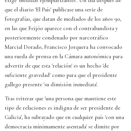
exige 'medidas ejemplarizantes'. Un día después de
que el diario 'El País' publicase una serie de
fotografías, que datan de mediados de los años 90,
en las que Feijóo aparece con el contrabandista y
posteriormente condenado por narcotráfico
Marcial Dorado, Francisco Jorquera ha convocado
una rueda de prensa en la Cámara autonómica para
advertir de que esta 'relación' es un hecho 'de
suficiente gravedad' como para que el presidente
gallego presente 'su dimisión inmediata'.
Tras reiterar que 'una persona que mantiene este
tipo de relaciones es indigna de ser presidente de
Galicia', ha subrayado que en cualquier país 'con una
democracia mínimamente asentada' se dimite por