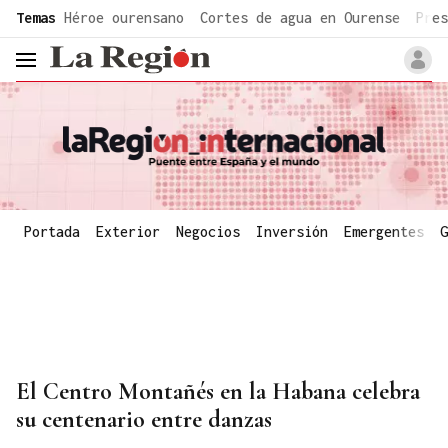
common.go-to-content
Temas
Héroe ourensano
Cortes de agua en Ourense
Pres
header.menu.open
Portada
Exterior
Negocios
Inversión
Emergentes
G
El Centro Montañés en la Habana celebra
su centenario entre danzas