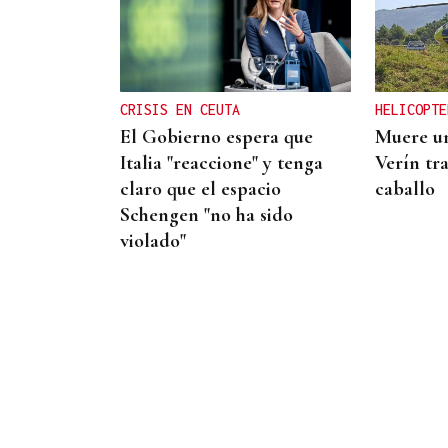
BIOGRAFÍAS
Jesusa Prado López, la
fuerza ourensana que
iluminó La Habana
CRISIS EN CEUTA
HELICOPTE
El Gobierno espera que
Muere un
Italia "reaccione" y tenga
Verín tr
claro que el espacio
caballo
Schengen "no ha sido
violado"
RESERVA FEDERAL