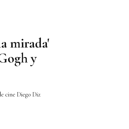
la mirada'
 Gogh y
de cine Diego Diz