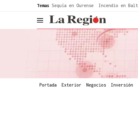
common.go-to-content
Temas
Sequía en Ourense
Incendio en Balt
header.menu.open
Portada
Exterior
Negocios
Inversión