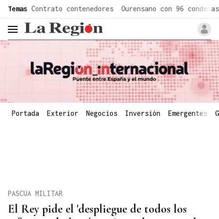
common.go-to-content
Temas
Contrato contenedores
Ourensano con 96 condenas
header.menu.open
Portada
Exterior
Negocios
Inversión
Emergentes
G
PASCUA MILITAR
El Rey pide el 'despliegue de todos los