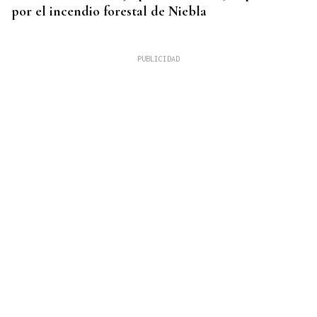
por el incendio forestal de Niebla
RECLAMA "BLINDAR" LA FRONTERA
Juan Jesús Vivas reclama más seguridad en Ceuta:
“Hay deambulando de 8.000 a 11.000 migrantes”