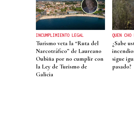
BIOGRAFÍAS
Jesusa Prado López, la
fuerza ourensana que
iluminó La Habana
INCUMPLIMIENTO LEGAL
QUEN CHO 
Turismo veta la “Ruta del
¿Sabe us
Narcotráfico” de Laureano
incendios
Oubiña por no cumplir con
sigue igu
la Ley de Turismo de
pasado?
Galicia
ESPACIO SCHENGEN