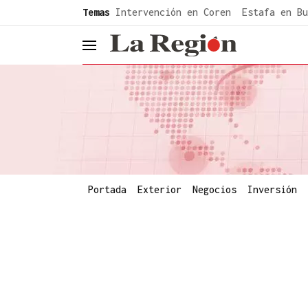
common.go-to-content
Temas
Intervención en Coren
Estafa en Bu
header.menu.open
Portada
Exterior
Negocios
Inversión