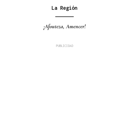
La Región
¡Afouteza, Amencer!
JUICIO EN OURENSE
El hombre de las 96 condenas suma una más