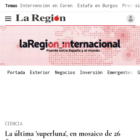
common.go-to-content
Temas
Intervención en Coren
Estafa en Burgos
Previsi
header.menu.open
Portada
Exterior
Negocios
Inversión
Emergentes
G
CIENCIA
La última 'superluna', en mosaico de 26