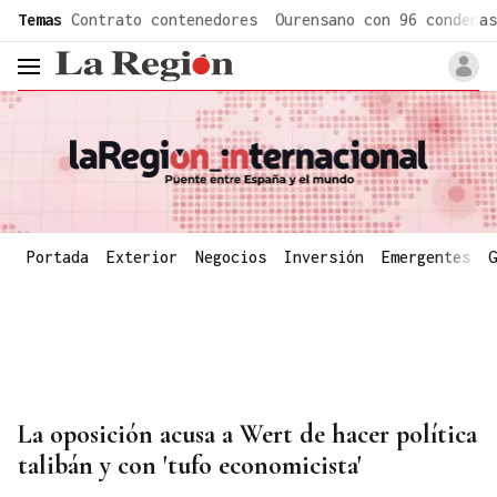
common.go-to-content
Temas
Contrato contenedores
Ourensano con 96 condenas
header.menu.open
Portada
Exterior
Negocios
Inversión
Emergentes
G
La oposición acusa a Wert de hacer política
talibán y con 'tufo economicista'