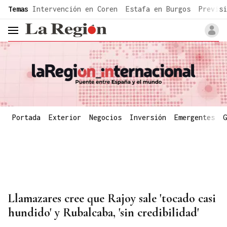
common.go-to-content
Temas
Intervención en Coren
Estafa en Burgos
Previsi
header.menu.open
Portada
Exterior
Negocios
Inversión
Emergentes
G
Llamazares cree que Rajoy sale 'tocado casi
hundido' y Rubalcaba, 'sin credibilidad'