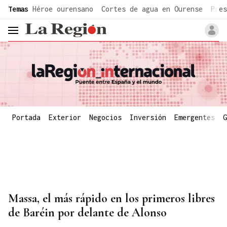
common.go-to-content
Temas
Héroe ourensano
Cortes de agua en Ourense
Pres
header.menu.open
Portada
Exterior
Negocios
Inversión
Emergentes
G
Massa, el más rápido en los primeros libres
de Baréin por delante de Alonso