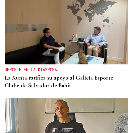
BIOGRAFÍAS
Jesusa Prado López, la fuerza ourensana que
iluminó La Habana
DEPORTE EN LA DIÁSPORA
La Xunta ratifica su apoyo al Galicia Esporte
Clube de Salvador de Bahía