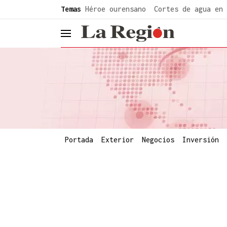
common.go-to-content
Temas
Héroe ourensano
Cortes de agua en 
header.menu.open
Portada
Exterior
Negocios
Inversión