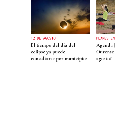
BIOGRAFÍAS
Jesusa Prado López, la
fuerza ourensana que
iluminó La Habana
12 DE AGOSTO
PLANES EN
El tiempo del día del
Agenda |
eclipse ya puede
Ourense 
consultarse por municipios
agosto?
OFERTA DIVERSIFICADA
Las academias de Ourense