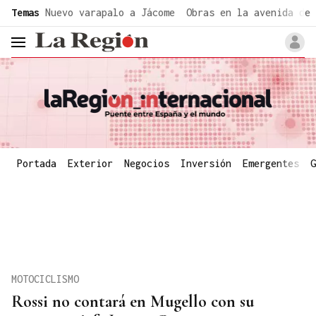
common.go-to-content
Temas
Nuevo varapalo a Jácome
Obras en la avenida de 
header.menu.open
Portada
Exterior
Negocios
Inversión
Emergentes
G
MOTOCICLISMO
Rossi no contará en Mugello con su